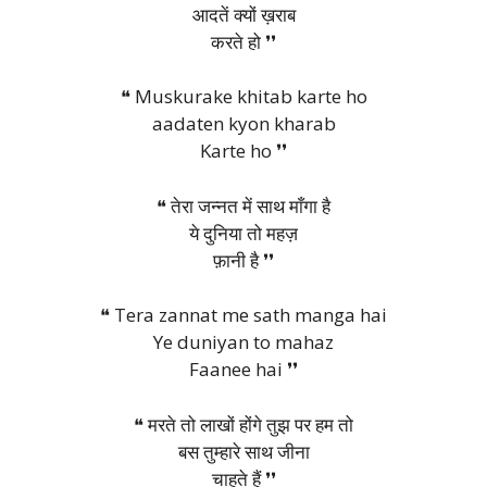
आदतें क्यों ख़राब
करते हो ❜❜
❝ Muskurake khitab karte ho
aadaten kyon kharab
Karte ho ❜❜
❝ तेरा जन्नत में साथ माँगा है
ये दुनिया तो महज़
फ़ानी है ❜❜
❝ Tera zannat me sath manga hai
Ye duniyan to mahaz
Faanee hai ❜❜
❝ मरते तो लाखों होंगे तुझ पर हम तो
बस तुम्हारे साथ जीना
चाहते हैं ❜❜