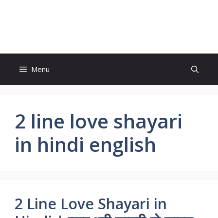
Skip
to
Comingmobile.com
content
Menu
2 line love shayari
in hindi english
2 Line Love Shayari in