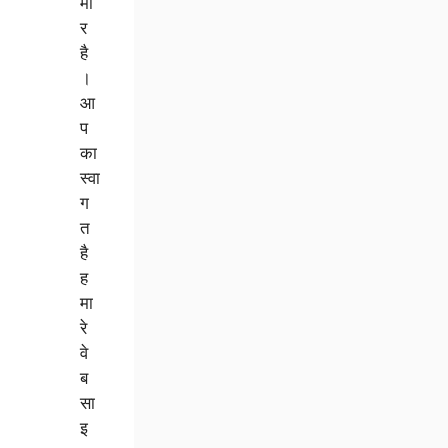
मा
र
है
।
आ
प
का
स्वा
ग
त
है
ह
मा
रे
वे
ब
सा
इ