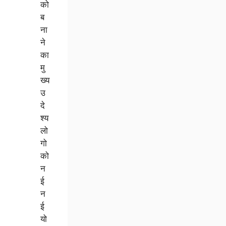
को
ब
ना
ने
का
मु
ख्य
उ
दे
श्य
लो
गो
को
न
ई
न
ई
यो