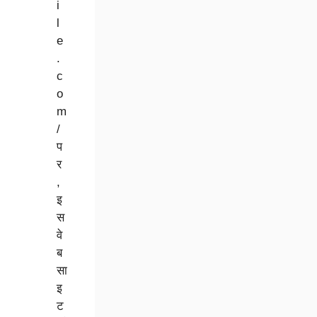
i
l
e
.
c
o
m
/
प
र
,
इ
स
वे
ब
सा
इ
ट