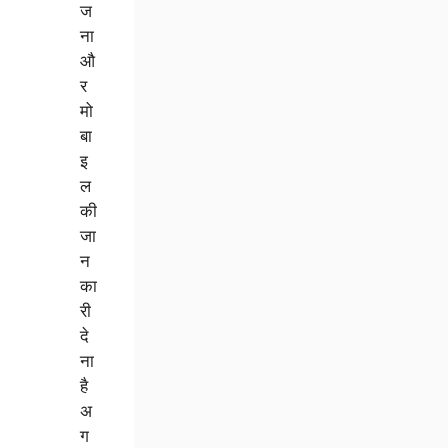
ज
ना
औ
र
मो
बा
इ
ल
की
जा
न
का
री
दे
ना
है
अ
ग