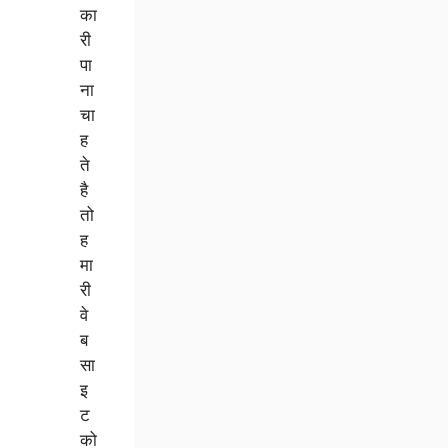
का
री
पा
ना
चा
ह
ते
है
तो
ह
मा
री
वे
ब
सा
इ
ट
को