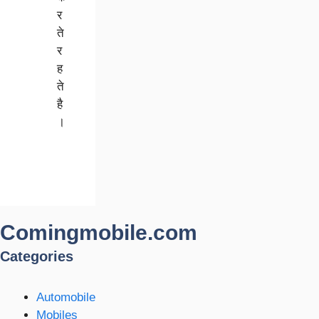
र
ते
र
ह
ते
है
।
Comingmobile.com
Categories
Automobile
Mobiles