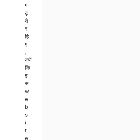
प
ढ़
ते
र
हि
ए
,
क्यों
कि
इ
स
w
e
b
s
i
t
e