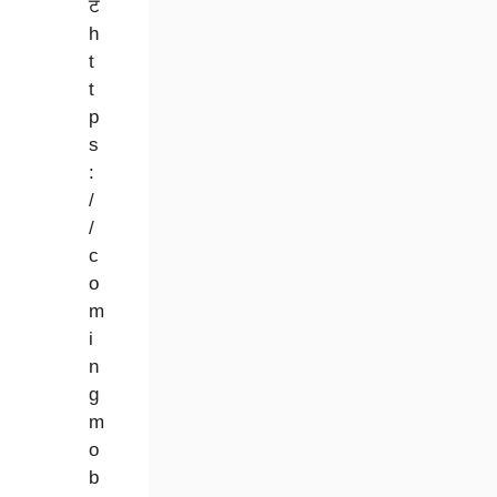
ट
h
t
t
p
s
:
/
/
c
o
m
i
n
g
m
o
b