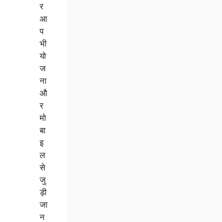
र
आ
प
भी
यो
ज
ना
औ
र
मो
बा
इ
ल
से
जु
ड़ी
जा
न