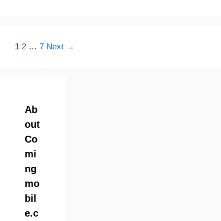
Page
Page
Page
1
2
…
7
Next
→
Ab
out
Co
mi
ng
mo
bil
e.c