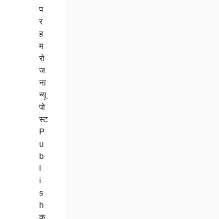
प
र
ह
म
रो
ज
ना
न्यू
पो
स्ट
P
u
b
l
i
s
h
क